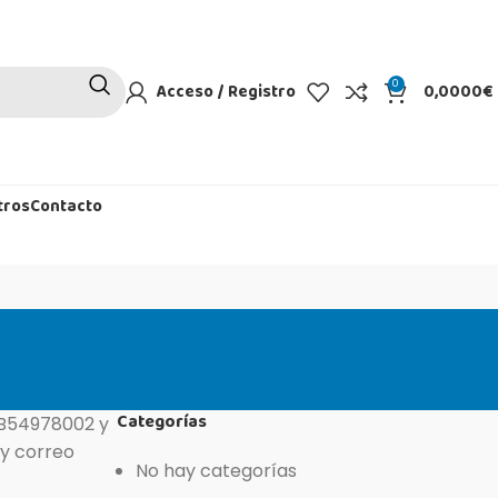
0
Acceso / Registro
0,0000
€
tros
Contacto
Categorías
. B54978002 y
 y correo
No hay categorías