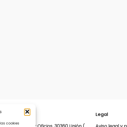
s
acto
Legal
las cookies
ve D2, C. Artes y Oficios, 30360 Unión (
Aviso legal y 