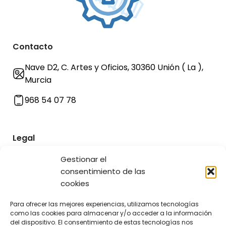
Contacto
Nave D2, C. Artes y Oficios, 30360 Unión ( La ),
Murcia
968 54 07 78
Legal
Aviso legal y política de privacidad
Gestionar el
consentimiento de las
Términos y condiciones de uso
cookies
Política de envíos y devoluciones
Para ofrecer las mejores experiencias, utilizamos tecnologías
como las cookies para almacenar y/o acceder a la información
Política de cookies
del dispositivo. El consentimiento de estas tecnologías nos